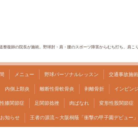
道整復師の院長が施術。野球肘・肩・腰のスポーツ障害からむち打ち、肩こ
間
メニュー
野球パーソナルレッスン
交通事故施
内側上顆炎
離断性骨軟骨炎
剥離骨折
インピン
性膝関節症
足関節捻挫
肉ばなれ
変形性股関節症
お知らせ
王者の源流～大阪桐蔭「衝撃の甲子園デビュー