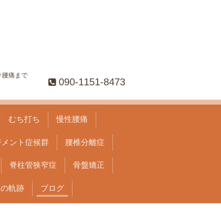
り腰痛まで
090-1151-8473
術 むち打ち
慢性腰痛
ジメント症候群
腰椎分離症
脊柱管狭窄症
骨盤矯正
」の軌跡
ブログ