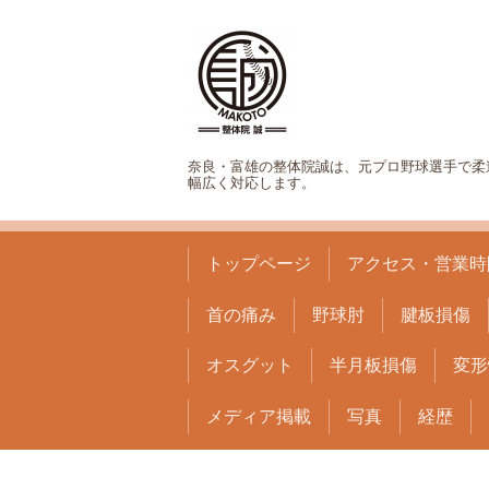
奈良・富雄の整体院誠は、元プロ野球選手で柔
幅広く対応します。
トップページ
アクセス・営業時
首の痛み
野球肘
腱板損傷
オスグット
半月板損傷
変形
メディア掲載
写真
経歴