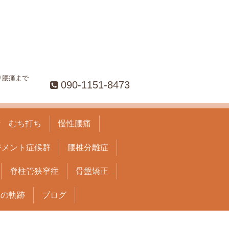
り腰痛まで
090-1151-8473
術 むち打ち
慢性腰痛
ジメント症候群
腰椎分離症
脊柱管狭窄症
骨盤矯正
」の軌跡
ブログ