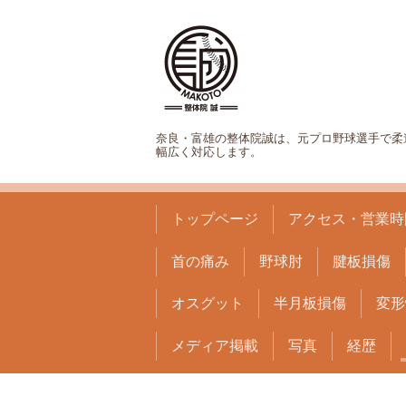
奈良・富雄の整体院誠は、元プロ野球選手で柔
幅広く対応します。
トップページ
アクセス・営業時
首の痛み
野球肘
腱板損傷
オスグット
半月板損傷
変形
メディア掲載
写真
経歴