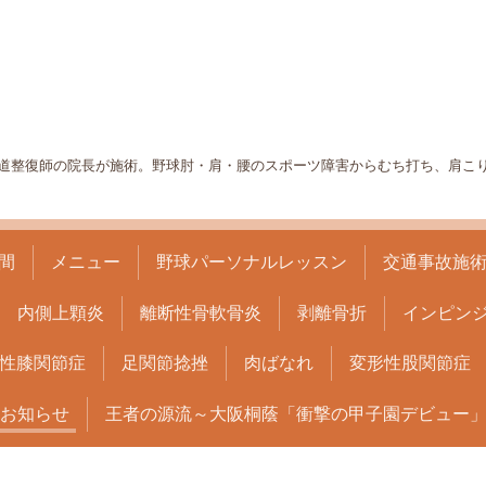
道整復師の院長が施術。野球肘・肩・腰のスポーツ障害からむち打ち、肩こ
間
メニュー
野球パーソナルレッスン
交通事故施
内側上顆炎
離断性骨軟骨炎
剥離骨折
インピン
性膝関節症
足関節捻挫
肉ばなれ
変形性股関節症
お知らせ
王者の源流～大阪桐蔭「衝撃の甲子園デビュー